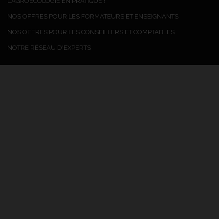
L'AGROÉCOLOGIE EN PRATIQUE !
NOS OFFRES POUR LES FORMATEURS ET ENSEIGNANTS
NOS OFFRES POUR LES CONSEILLERS ET COMPTABLES
NOTRE RÉSEAU D'EXPERTS
CHIFFRES CLÉS 2025
Les Formations
Agrilearn
59 sessions de formation
380 stagiaires
Taux de satisfaction : 96.6%
Organismes de
formation
82 centres utilisent nos ressources
3040 agriculteurs élèves et conseillers
CERTIFICATION