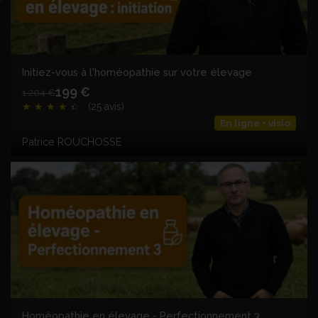
Initiez-vous à l'homéopathie sur votre élevage
199 €
1 204 €
★
★
★
★
★
☆
(25 avis)
En ligne + visio
Patrice ROUCHOSSE
Homéopathie en élevage - Perfectionnement 3