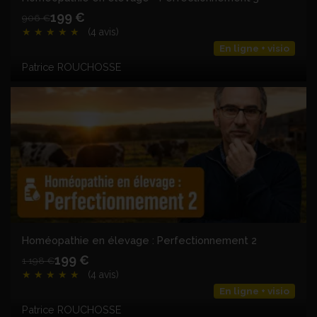
199 €
906 €
★
★
★
★
★
(4 avis)
En ligne + visio
Patrice ROUCHOSSE
Homéopathie en élevage : Perfectionnement 2
199 €
1 198 €
★
★
★
★
★
(4 avis)
En ligne + visio
Patrice ROUCHOSSE