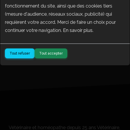
fonctionnement du site, ainsi que des cookies tiers
Hom(e)o Connecticus
(mesure d'audience, réseaux sociaux, publicité) qui
33,18 €
★
★
★
★
★
(3 avis)
requièrent votre accord. Merci de faire un choix pour
Livre et jeux
continuer votre navigation.
En savoir plus
.
Patrice ROUCHOSSE
Tout refuser
Tout accepter
Vétérinaire et homéopathe depuis 25 ans Vétérinaire,