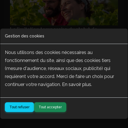
La limitation temporaire du statut de
Gestion des cookies
collaborateur agricole à une durée maximale
de 5 ans à compter de 2027 conduit à
Nous utilisons des cookies nécessaires au
examiner les autres statuts...
fonctionnement du site, ainsi que des cookies tiers
(mesure d'audience, réseaux sociaux, publicité) qui
Lire la suite
requièrent votre accord. Merci de faire un choix pour
continuer votre navigation.
En savoir plus
.
30 sept. 2025
salarié
permalien
Tout refuser
Tout accepter