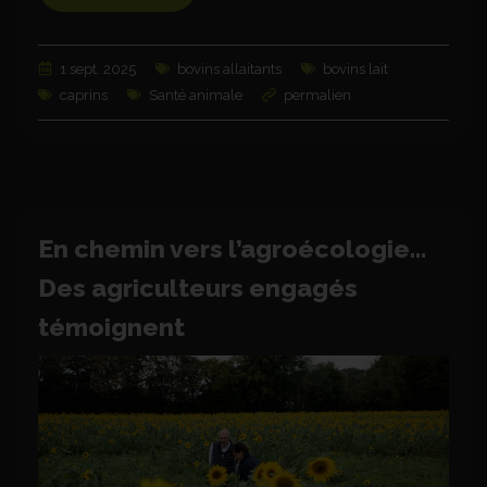
1 sept. 2025
bovins allaitants
bovins lait
caprins
Santé animale
permalien
En chemin vers l’agroécologie…
Des agriculteurs engagés
témoignent