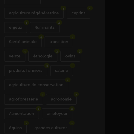
4
4
agriculture régénératrice
caprins
4
4
enjeux
Ruminants
4
4
Santé animale
transition
4
3
3
vente
éthologie
ovins
3
3
produits fermiers
salarié
2
agriculture de conservation
2
2
agroforesterie
agronomie
2
2
Alimentation
employeur
2
2
équins
grandes cultures