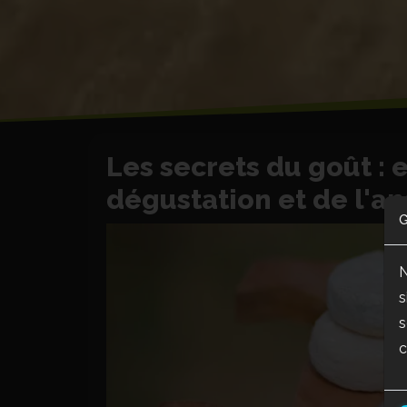
Les secrets du goût : e
dégustation et de l'an
G
N
s
s
c