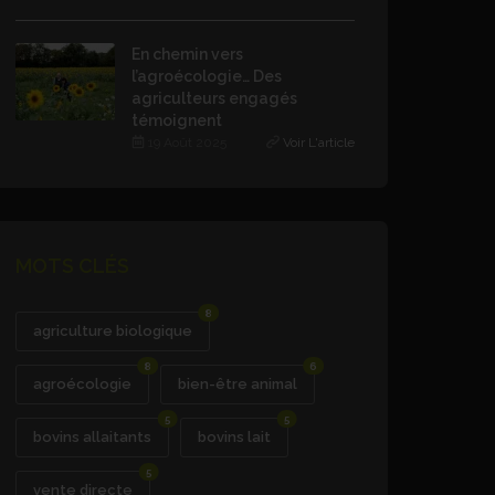
En chemin vers
l’agroécologie… Des
agriculteurs engagés
témoignent
19 Août 2025
Voir L'article
MOTS CLÉS
8
agriculture biologique
8
6
agroécologie
bien-être animal
5
5
bovins allaitants
bovins lait
5
vente directe