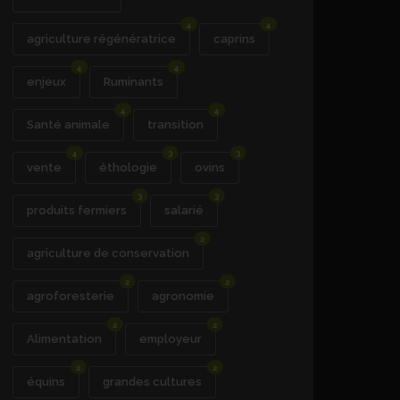
4
4
agriculture régénératrice
caprins
4
4
enjeux
Ruminants
4
4
Santé animale
transition
4
3
3
vente
éthologie
ovins
3
3
produits fermiers
salarié
2
agriculture de conservation
2
2
agroforesterie
agronomie
2
2
Alimentation
employeur
2
2
équins
grandes cultures