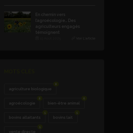
En chemin vers
l’agroécologie… Des
agriculteurs engagés
témoignent
19 Août 2025
Voir L'article
MOTS CLÉS
8
agriculture biologique
8
6
agroécologie
bien-être animal
5
5
bovins allaitants
bovins lait
5
vente directe