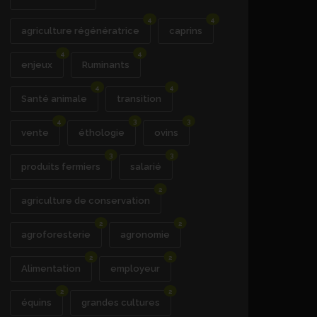
4
4
agriculture régénératrice
caprins
4
4
enjeux
Ruminants
4
4
Santé animale
transition
4
3
3
vente
éthologie
ovins
3
3
produits fermiers
salarié
2
agriculture de conservation
2
2
agroforesterie
agronomie
2
2
Alimentation
employeur
2
2
équins
grandes cultures