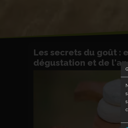
Les secrets du goût : e
dégustation et de l'an
G
N
s
s
c