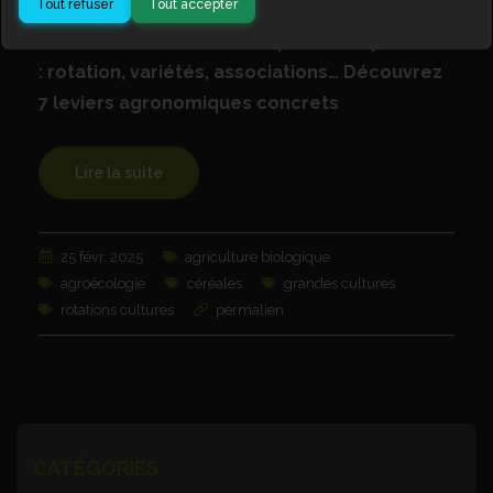
Tout refuser
Tout accepter
Réduire les intrants chimiques, c’est possible
: rotation, variétés, associations… Découvrez
7 leviers agronomiques concrets
Lire la suite
25 févr. 2025
agriculture biologique
agroécologie
céréales
grandes cultures
rotations cultures
permalien
CATÉGORIES