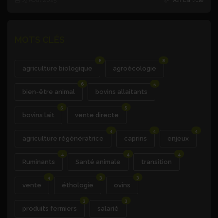
19 Août 2025
Voir L'article
MOTS CLÉS
8
8
agriculture biologique
agroécologie
6
5
bien-être animal
bovins allaitants
5
5
bovins lait
vente directe
4
4
4
agriculture régénératrice
caprins
enjeux
4
4
4
Ruminants
Santé animale
transition
4
3
3
vente
éthologie
ovins
3
3
produits fermiers
salarié