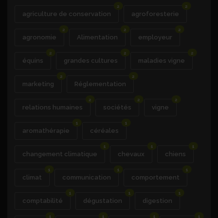
2
2
agriculture de conservation
agroforesterie
2
2
2
agronomie
Alimentation
employeur
2
2
2
équins
grandes cultures
maladies vigne
2
2
marketing
Réglementation
2
2
2
relations humaines
sociétés
vigne
1
1
aromathérapie
céréales
1
1
1
changement climatique
chevaux
chiens
1
1
1
climat
communication
comportement
1
1
1
comptabilité
dégustation
digestion
1
1
1
1