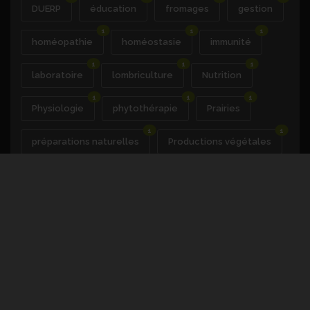
DUERP
éducation
fromages
gestion
1
1
1
homéopathie
homéostasie
immunité
1
1
1
laboratoire
lombriculture
Nutrition
1
1
1
Physiologie
phytothérapie
Prairies
1
1
préparations naturelles
Productions végétales
1
1
1
raisin
Rations
recrutement
1
1
reproduction
rotations cultures
1
1
Santé du végétal
sciences cognitives
1
1
1
sécurité
social
sols
1
1
techniques culturales
transformation