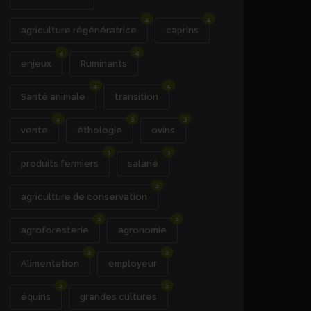
4
4
agriculture régénératrice
caprins
4
4
enjeux
Ruminants
4
4
Santé animale
transition
4
3
3
vente
éthologie
ovins
3
3
produits fermiers
salarié
2
agriculture de conservation
2
2
agroforesterie
agronomie
2
2
Alimentation
employeur
2
2
équins
grandes cultures