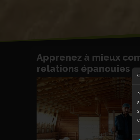
Apprenez à mieux co
relations épanouies
G
N
s
s
c