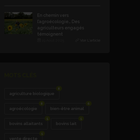
En chemin vers
l’agroécologie… Des
agriculteurs engagés
témoignent
19 Août 2025
Voir L'article
MOTS CLÉS
8
agriculture biologique
8
6
agroécologie
bien-être animal
5
5
bovins allaitants
bovins lait
5
vente directe