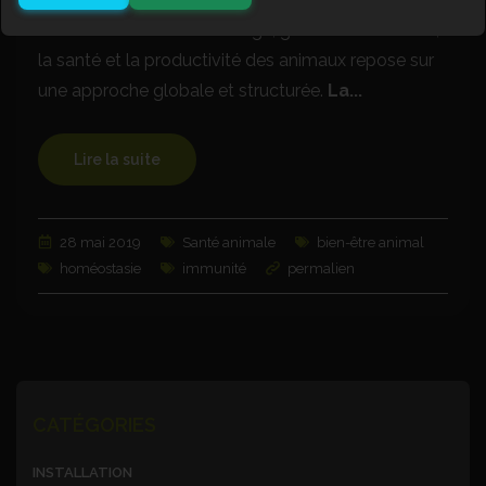
Dans le domaine de l'élevage, garantir le bien-être,
la santé et la productivité des animaux repose sur
une approche globale et structurée.
La...
Lire la suite
28 mai 2019
Santé animale
bien-être animal
homéostasie
immunité
permalien
CATÉGORIES
INSTALLATION