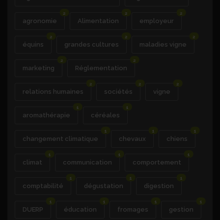
2
2
2
agronomie
Alimentation
employeur
2
2
2
équins
grandes cultures
maladies vigne
2
2
marketing
Réglementation
2
2
2
relations humaines
sociétés
vigne
1
1
aromathérapie
céréales
1
1
1
changement climatique
chevaux
chiens
1
1
1
climat
communication
comportement
1
1
1
comptabilité
dégustation
digestion
1
1
1
1
DUERP
éducation
fromages
gestion