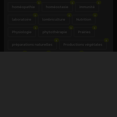
1
1
1
homéopathie
homéostasie
immunité
1
1
1
laboratoire
lombriculture
Nutrition
1
1
1
Physiologie
phytothérapie
Prairies
1
1
préparations naturelles
Productions végétales
1
1
1
raisin
Rations
recrutement
1
1
reproduction
rotations cultures
1
1
Santé du végétal
sciences cognitives
1
1
1
sécurité
social
sols
1
1
techniques culturales
transformation
1
1
1
1