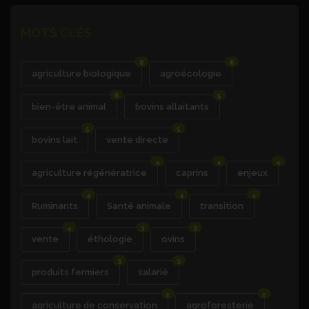
MOTS CLÉS
8
8
agriculture biologique
agroécologie
6
5
bien-être animal
bovins allaitants
5
5
bovins lait
vente directe
4
4
4
agriculture régénératrice
caprins
enjeux
4
4
4
Ruminants
Santé animale
transition
4
3
3
vente
éthologie
ovins
3
3
produits fermiers
salarié
2
2
agriculture de conservation
agroforesterie