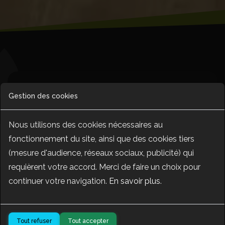
La méthode PEPSS décryptée :
Gestion des cookies
comment améliorer la santé et
la résilience de vos troupeaux
Nous utilisons des cookies nécessaires au
fonctionnement du site, ainsi que des cookies tiers
(mesure d'audience, réseaux sociaux, publicité) qui
requièrent votre accord. Merci de faire un choix pour
continuer votre navigation.
En savoir plus
.
Tout refuser
Tout accepter