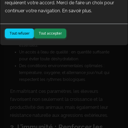
qui permettent aux organismes vivants de
requièrent votre accord. Merci de faire un choix pour
maintenir un équilibre interne stable, malgré les
continuer votre navigation.
En savoir plus
.
variations extérieures. Pour les animaux d’élevage,
cela implique de garantir :
Tout refuser
Tout accepter
Une alimentation adaptée : équilibrée en nutriments
essentiels.
Un accès à l’eau de qualité : en quantité suffisante
pour éviter toute déshydratation.
Des conditions environnementales optimales :
température, oxygène, et alternance jour/nuit qui
respectent les rythmes biologiques.
En maîtrisant ces paramètres, les éleveurs
favorisent non seulement la croissance et la
productivité des animaux, mais également leur
résistance naturelle aux agressions extérieures.
2. L’immunité : Renforcer les