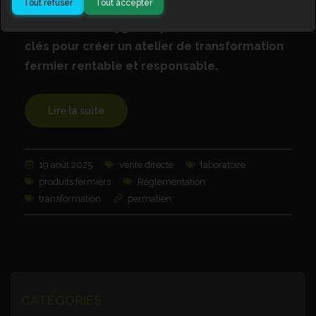
Tout refuser
Tout accepter
Conservation, hygiène, process : maîtrisez les
clés pour créer un atelier de transformation
fermier rentable et responsable.
Lire la suite
19 août 2025
vente directe
laboratoire
produits fermiers
Réglementation
transformation
permalien
CATÉGORIES