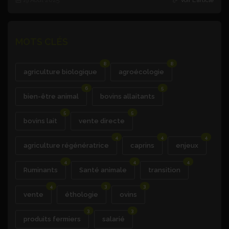
19 Août 2025
Voir L'article
MOTS CLÉS
8
8
agriculture biologique
agroécologie
6
5
bien-être animal
bovins allaitants
5
5
bovins lait
vente directe
4
4
4
agriculture régénératrice
caprins
enjeux
4
4
4
Ruminants
Santé animale
transition
4
3
3
vente
éthologie
ovins
3
3
produits fermiers
salarié