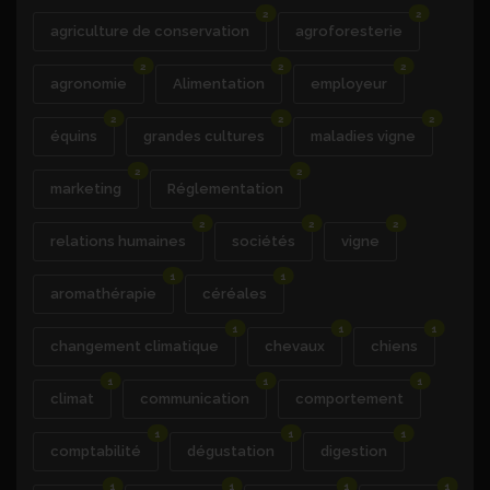
2
2
agriculture de conservation
agroforesterie
2
2
2
agronomie
Alimentation
employeur
2
2
2
équins
grandes cultures
maladies vigne
2
2
marketing
Réglementation
2
2
2
relations humaines
sociétés
vigne
1
1
aromathérapie
céréales
1
1
1
changement climatique
chevaux
chiens
1
1
1
climat
communication
comportement
1
1
1
comptabilité
dégustation
digestion
1
1
1
1