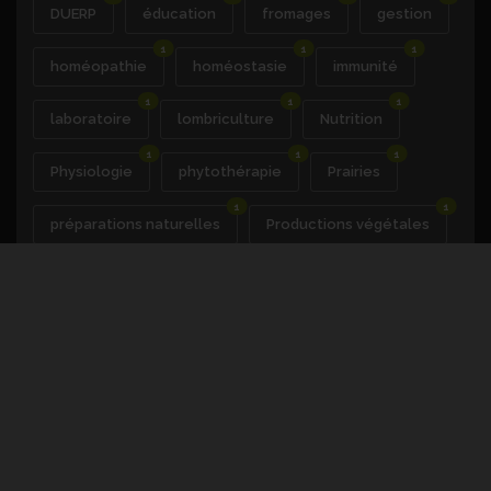
DUERP
éducation
fromages
gestion
1
1
1
homéopathie
homéostasie
immunité
1
1
1
laboratoire
lombriculture
Nutrition
1
1
1
Physiologie
phytothérapie
Prairies
1
1
préparations naturelles
Productions végétales
1
1
1
raisin
Rations
recrutement
1
1
reproduction
rotations cultures
1
1
Santé du végétal
sciences cognitives
1
1
1
sécurité
social
sols
1
1
techniques culturales
transformation