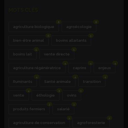
MOTS CLÉS
8
8
agriculture biologique
agroécologie
6
5
bien-être animal
bovins allaitants
5
5
bovins lait
vente directe
4
4
4
agriculture régénératrice
caprins
enjeux
4
4
4
Ruminants
Santé animale
transition
4
3
3
vente
éthologie
ovins
3
3
produits fermiers
salarié
2
2
agriculture de conservation
agroforesterie