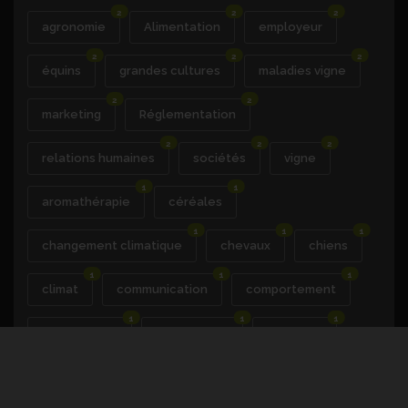
2
2
2
agronomie
Alimentation
employeur
2
2
2
équins
grandes cultures
maladies vigne
2
2
marketing
Réglementation
2
2
2
relations humaines
sociétés
vigne
1
1
aromathérapie
céréales
1
1
1
changement climatique
chevaux
chiens
1
1
1
climat
communication
comportement
1
1
1
comptabilité
dégustation
digestion
1
1
1
1
DUERP
éducation
fromages
gestion
1
1
1