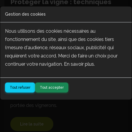
Protéger la vigne : techniques
naturelles et biologiques contre
Gestion des cookies
ravageurs et maladies
Nous utilisons des cookies nécessaires au
fonctionnement du site, ainsi que des cookies tiers
(mesure d'audience, réseaux sociaux, publicité) qui
requièrent votre accord. Merci de faire un choix pour
continuer votre navigation.
En savoir plus
.
Tout refuser
Tout accepter
Protéger la vigne sans excès de chimie : découvrez
les solutions naturelles, efficaces et durables à
portée des vignerons.
Lire la suite