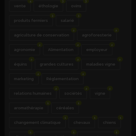
4
3
3
vente
éthologie
ovins
3
3
produits fermiers
salarié
2
2
agriculture de conservation
agroforesterie
2
2
2
agronomie
Alimentation
employeur
2
2
2
équins
grandes cultures
maladies vigne
2
2
marketing
Réglementation
2
2
2
relations humaines
sociétés
vigne
1
1
aromathérapie
céréales
1
1
1
changement climatique
chevaux
chiens
1
1
1