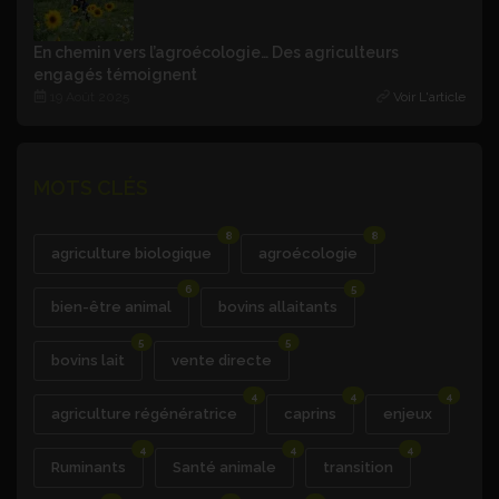
En chemin vers l’agroécologie… Des agriculteurs
engagés témoignent
19 Août 2025
Voir L'article
MOTS CLÉS
8
8
agriculture biologique
agroécologie
6
5
bien-être animal
bovins allaitants
5
5
bovins lait
vente directe
4
4
4
agriculture régénératrice
caprins
enjeux
4
4
4
Ruminants
Santé animale
transition