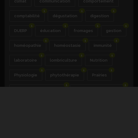
climat
communication
comportement
1
1
1
comptabilité
dégustation
digestion
1
1
1
1
DUERP
éducation
fromages
gestion
1
1
1
homéopathie
homéostasie
immunité
1
1
1
laboratoire
lombriculture
Nutrition
1
1
1
Physiologie
phytothérapie
Prairies
1
1
préparations naturelles
Productions végétales
1
1
1
raisin
Rations
recrutement
1
1
reproduction
rotations cultures
1
1
Santé du végétal
sciences cognitives