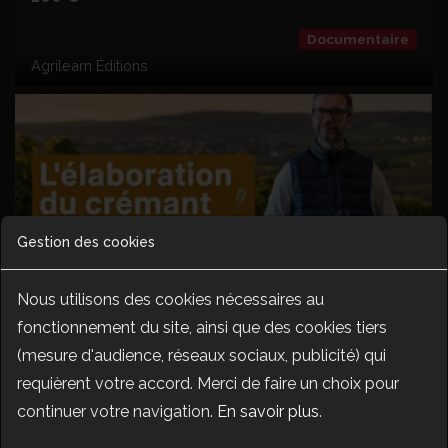
Documentaire
Agrilearn Éditions
Gestion des cookies
Nous utilisons des cookies nécessaires au
L'élaboration du crémant à la Cave de Lugny
fonctionnement du site, ainsi que des cookies tiers
19,90 €
(mesure d'audience, réseaux sociaux, publicité) qui
requièrent votre accord. Merci de faire un choix pour
Documentaire
Agrilearn Éditions
continuer votre navigation.
En savoir plus
.