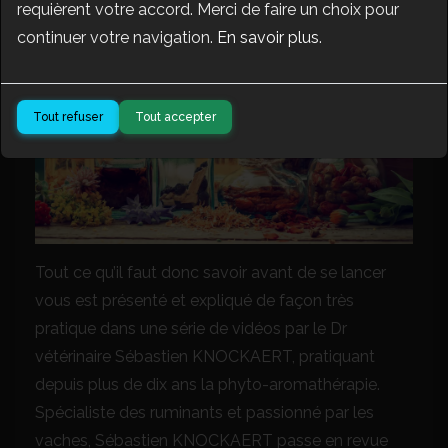
requièrent votre accord. Merci de faire un choix pour
continuer votre navigation.
En savoir plus
.
Tout refuser
Tout accepter
Tout ce qu’il faut donc savoir avant de se lancer
vous est présenté et expliqué de façon très
pratique dans une série de vidéos par le Dr
vétérinaire Sébastien KNOCKAERT, pratiquant
depuis plus de dix ans la phyto-aromathérapie.
Spécialiste des ruminants et passionné par les
vaches, Sébastien KNOCKAERT passe en revue