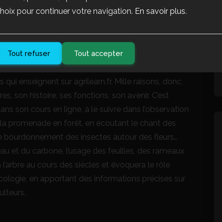
hoix pour continuer votre navigation.
En savoir plus
.
ution verte. Mais d’abord s’agit-il d’une mode, par
ond ? Après le cours en ligne d’Alain PEETERS et les
’agriculteurs engagés avec succès dans l’agriculture
Tout refuser
Tout accepter
 compris que l’arbre et la haie occupent une place
oécologie. Or l’agroécologie est l’avenir de
 qui enseignent sur agrilearn.fr. Mille raisons, donc,
res, son histoire, ses fonctions, son avenir. C’est
ns son cours en ligne, à le suivre dans l’observation
la promenade en forêt, en écoutant le chant des
 le bourdonnement des insectes autour des fleurs…
’eau et du carbone, l’usage des feuilles, des rameaux
à l’arbre au cours des siècles et évoquera le rôle
écologie, en apportant des informations précises sur
lteurs.