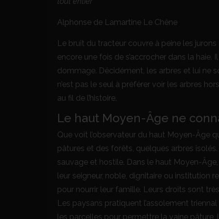
tout entier
Alphonse de Lamartine Le Chêne
Le bruit du tracteur couvre à peine les jurons 
encore une fois de s’accrocher dans la haie. Il n
dommage. Décidément, les arbres et lui ne sont
n’est pas le seul à préférer voir les arbres hor
au fil de l’histoire.
Le haut Moyen-Âge ne connaî
Que voit l’observateur du haut Moyen-Âge qu
pâtures et des forêts, quelques arbres isolés
sauvage et hostile. Dans le haut Moyen-Âge, 
leur seigneur, noble, dignitaire ou institution r
pour nourrir leur famille. Leurs droits sont très
Les paysans pratiquent l’assolement triennal av
les parcelles pour permettre la vaine pâture, 