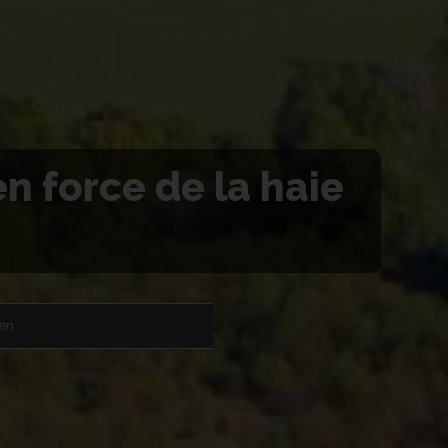
 en force de la haie
en