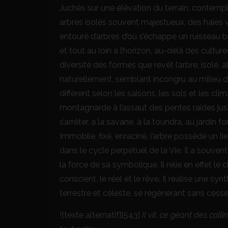
Juchés sur une élévation du terrain, contem
arbres isolés souvent majestueux, des haies 
entouré d’arbres d’où s’échappe un ruisseau bor
et tout au loin à l’horizon, au-delà des cultu
diversité des formes que revêt l’arbre, isolé
naturellement, semblant incongru au milieu de
différent selon les saisons, les sols et les c
montagnarde à l’assaut des pentes raides jusqu
s’arrêter, à la savane, à la toundra, au jardin 
Immobile, fixé, enraciné, l’arbre possède un lien 
dans le cycle perpétuel de la Vie. Il a souvent
la force de sa symbolique. Il relie en effet le cie
conscient, le réel et le rêve. Il réalise une s
terrestre et céleste, se régénérant sans cesse
![texte alternatif][543]
Il vit, ce géant des colli