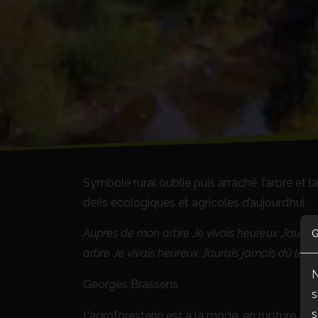
Symbole rural oublié puis arraché, l’arbre et 
défis écologiques et agricoles d’aujourd’hui.
Auprès de mon arbre Je vivais heureux J’aura
G
arbre Je vivais heureux J’aurais jamais dû le q
N
Georges Brassens
s
s
L’agroforesterie est à la mode, en rupture a