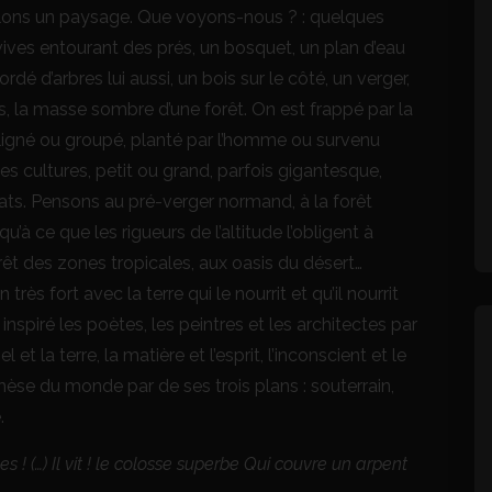
plons un paysage. Que voyons-nous ? : quelques
vives entourant des prés, un bosquet, un plan d’eau
dé d’arbres lui aussi, un bois sur le côté, un verger,
res, la masse sombre d’une forêt. On est frappé par la
, aligné ou groupé, planté par l’homme ou survenu
s cultures, petit ou grand, parfois gigantesque,
limats. Pensons au pré-verger normand, à la forêt
’à ce que les rigueurs de l’altitude l’obligent à
forêt des zones tropicales, aux oasis du désert…
très fort avec la terre qui le nourrit et qu’il nourrit
 inspiré les poètes, les peintres et les architectes par
l et la terre, la matière et l’esprit, l’inconscient et le
ynthèse du monde par de ses trois plans : souterrain,
.
nes ! (…) Il vit ! le colosse superbe Qui couvre un arpent