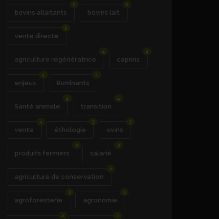
5
5
bovins allaitants
bovins lait
5
vente directe
4
4
agriculture régénératrice
caprins
4
4
enjeux
Ruminants
4
4
Santé animale
transition
4
3
3
vente
éthologie
ovins
3
3
produits fermiers
salarié
2
agriculture de conservation
2
2
agroforesterie
agronomie
2
2