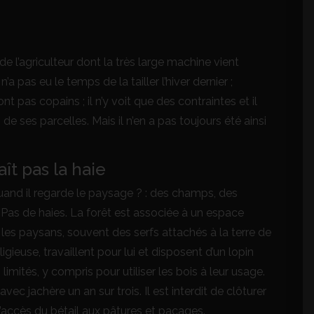
de l’agriculteur dont la très large machine vient
’a pas eu le temps de la tailler l’hiver dernier ;
 pas copains ; il n’y voit que des contraintes et il
s de ses parcelles. Mais il n’en a pas toujours été ainsi
t pas la haie
and il regarde le paysage ? : des champs, des
. Pas de haies. La forêt est associée à un espace
les paysans, souvent des serfs attachés à la terre de
eligieuse, travaillent pour lui et disposent d’un lopin
 limités, y compris pour utiliser les bois à leur usage.
ec jachère un an sur trois. Il est interdit de clôturer
l’accès du bétail aux pâtures et pacages.