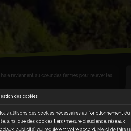
la haie reviennent au cœur des fermes pour relever les
is jamais dû m’éloigner de mon arbre Auprès de mon
estion des cookies
uitter des yeux (…) Mon copain le chêne Mon alter ego
ous utilisons des cookies nécessaires au fonctionnement du
ite, ainsi que des cookies tiers (mesure d'audience, réseaux
ociaux, publicité) qui requièrent votre accord. Merci de faire u
vec les remembrements et les pratiques de