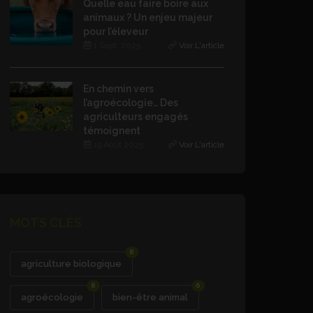
Quelle eau faire boire aux
animaux ? Un enjeu majeur
pour l’éleveur
1 Sept. 2025
Voir L'article
En chemin vers
l’agroécologie… Des
agriculteurs engagés
témoignent
19 Août 2025
Voir L'article
MOTS CLÉS
8
agriculture biologique
8
6
agroécologie
bien-être animal